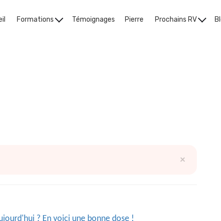
il
Formations
Témoignages
Pierre
Prochains RV
B
changer
×
ourd'hui ? En voici une bonne dose !