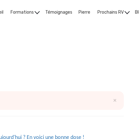
il
Formations
Témoignages
Pierre
Prochains RV
B
estime de soi
×
ourd'hui ? En voici une bonne dose !