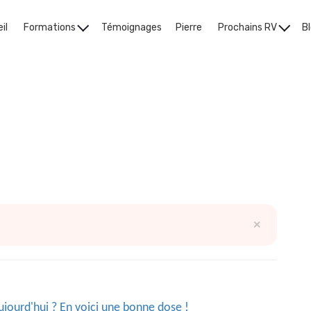
il
Formations
Témoignages
Pierre
Prochains RV
B
plastique
×
ourd'hui ? En voici une bonne dose !