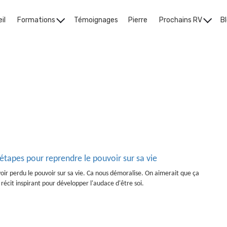
il
Formations
Témoignages
Pierre
Prochains RV
B
sauter dans l'inconnu
3 étapes pour reprendre le pouvoir sur sa vie
voir perdu le pouvoir sur sa vie. Ca nous démoralise. On aimerait que ça
récit inspirant pour développer l'audace d'être soi.