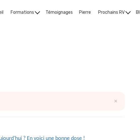
il
Formations
Témoignages
Pierre
Prochains RV
B
sens de votre vie
×
ourd'hui ? En voici une bonne dose !