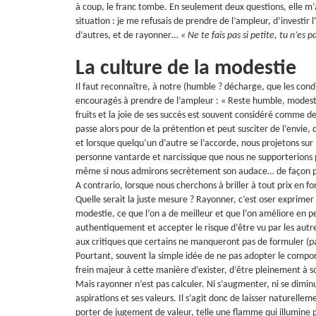
à coup, le franc tombe. En seulement deux questions, elle m’
situation : je me refusais de prendre de l’ampleur, d’investir
d’autres, et de rayonner…
« Ne te fais pas si petite, tu n’es p
La culture de la modestie
Il faut reconnaître, à notre (humble ? décharge, que les co
encouragés à prendre de l’ampleur : « Reste humble, modeste
fruits et la joie de ses succès est souvent considéré comme de
passe alors pour de la prétention et peut susciter de l’envie, 
et lorsque quelqu’un d’autre se l’accorde, nous projetons sur
personne vantarde et narcissique que nous ne supporterions 
même si nous admirons secrètement son audace… de façon 
A contrario, lorsque nous cherchons à briller à tout prix en 
Quelle serait la juste mesure ? Rayonner, c’est oser exprimer
modestie, ce que l’on a de meilleur et que l’on améliore en 
authentiquement et accepter le risque d’être vu par les autre
aux critiques que certains ne manqueront pas de formuler (p
Pourtant, souvent la simple idée de ne pas adopter le compo
frein majeur à cette manière d’exister, d’être pleinement à s
Mais rayonner n’est pas calculer. Ni s’augmenter, ni se dimin
aspirations et ses valeurs. Il s’agit donc de laisser naturellem
porter de jugement de valeur, telle une flamme qui illumine 