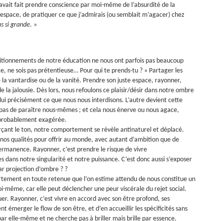
avait fait prendre conscience par moi-même de l’absurdité de la
 l’espace, de pratiquer ce que j’admirais (ou semblait m’agacer) chez
as si grande. »
nditionnements de notre éducation ne nous ont parfois pas beaucoup
, ne sois pas prétentieuse… Pour qui te prends-tu ? » Partager les
 la vantardise ou de la vanité. Prendre son juste espace, rayonner,
de la jalousie. Dès lors, nous refoulons ce plaisir/désir dans notre ombre
 lui précisément ce que nous nous interdisons. L’autre devient cette
pas de paraître nous-mêmes ; et cela nous énerve ou nous agace,
probablement exagérée.
forçant le ton, notre comportement se révèle antinaturel et déplacé.
 nos qualités pour offrir au monde, avec autant d’ambition que de
permanence. Rayonner, c’est prendre le risque de vivre
s dans notre singularité et notre puissance. C’est donc aussi s’exposer
ar projection d’ombre ? ?
rtement en toute retenue que l’on estime attendu de nous constitue un
oi-même, car elle peut déclencher une peur viscérale du rejet social.
uer. Rayonner, c’est vivre en accord avec son être profond, ses
ent émerger le flow de son être, et d’en accueillir les spécificités sans
par elle-même et ne cherche pas à briller mais brille par essence.