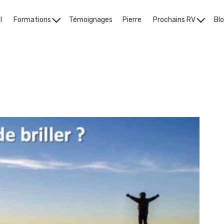
l
Formations
Témoignages
Pierre
Prochains RV
Bl
Le Blog