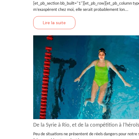
[et_pb_section bb_built="1"][et_pb_row][et_pb_column type="4
m’exaspèrent chez moi, elle serait probablement lon...
Lire la suite
De la Syrie à Rio, et de la compétition à l’héro
Peu de situations ne présentent de réels dangers pour notre s