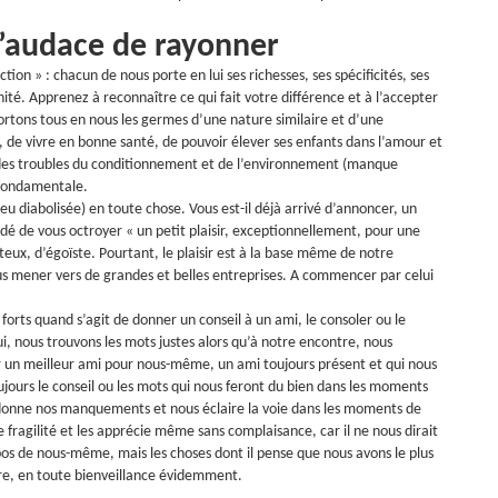
l’audace de rayonner
ion » : chacun de nous porte en lui ses richesses, ses spécificités, ses
é. Apprenez à reconnaître ce qui fait votre différence et à l’accepter
ortons tous en nous les germes d’une nature similaire et d’une
 de vivre en bonne santé, de pouvoir élever ses enfants dans l’amour et
ar des troubles du conditionnement et de l’environnement (manque
 fondamentale.
u diabolisée) en toute chose. Vous est-il déjà arrivé d’annoncer, un
idé de vous octroyer « un petit plaisir, exceptionnellement, pour une
teux, d’égoïste. Pourtant, le plaisir est à la base même de notre
ous mener vers de grandes et belles entreprises. A commencer par celui
orts quand s’agit de donner un conseil à un ami, le consoler ou le
lui, nous trouvons les mots justes alors qu’à notre encontre, nous
ir un meilleur ami pour nous-même, un ami toujours présent et qui nous
jours le conseil ou les mots qui nous feront du bien dans les moments
donne nos manquements et nous éclaire la voie dans les moments de
 fragilité et les apprécie même sans complaisance, car il ne nous dirait
os de nous-même, mais les choses dont il pense que nous avons le plus
ire, en toute bienveillance évidemment.