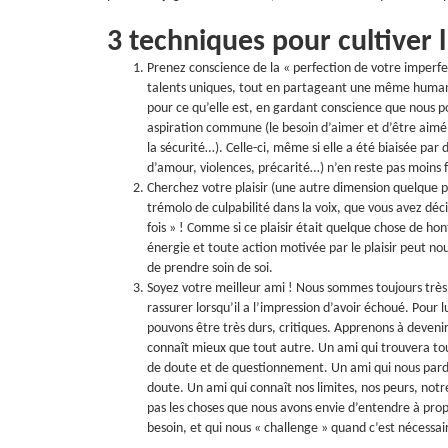
3 techniques pour cultiver 
Prenez conscience de la « perfection de votre imperfect
talents uniques, tout en partageant une même humanit
pour ce qu’elle est, en gardant conscience que nous p
aspiration commune (le besoin d’aimer et d’être aimé,
la sécurité…). Celle-ci, même si elle a été biaisée p
d’amour, violences, précarité…) n’en reste pas moins
Cherchez votre plaisir (une autre dimension quelque pe
trémolo de culpabilité dans la voix, que vous avez déc
fois » ! Comme si ce plaisir était quelque chose de hon
énergie et toute action motivée par le plaisir peut n
de prendre soin de soi.
Soyez votre meilleur ami ! Nous sommes toujours très f
rassurer lorsqu’il a l’impression d’avoir échoué. Pour 
pouvons être très durs, critiques. Apprenons à deven
connaît mieux que tout autre. Un ami qui trouvera tou
de doute et de questionnement. Un ami qui nous par
doute. Un ami qui connaît nos limites, nos peurs, notre
pas les choses que nous avons envie d’entendre à prop
besoin, et qui nous « challenge » quand c’est nécessa