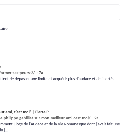
taire
o
former-ses-peurs-2/
- 7a
ettent de dépasser une limite et acquérir plus d’audace et de liberté.
ur ami, c’est moi” | Pierre P
-philippe-gabilliet-sur-mon-meilleur-ami-cest-moi/
- 9a
cemment Eloge de l'Audace et de la Vie Romanesque dont j'avais fait une
du […]