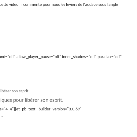
ette vidéo, il commente pour nous les leviers de l'audace sous l'angle
nd="off" allow_player_pause="off" inner_shadow="off" parallax="off"
iques pour libérer son esprit.
e="4_4"][et_pb_text _builder_version="3.0.69"
..