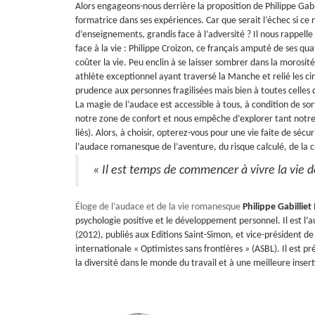
Alors engageons-nous derrière la proposition de Philippe Gabi
formatrice dans ses expériences. Car que serait l’échec si ce 
d’enseignements, grandis face à l’adversité ?
Il nous rappell
face à la vie : Philippe Croizon, ce français amputé de ses qua
coûter la vie. Peu enclin à se laisser sombrer dans la morosi
athlète exceptionnel ayant traversé la Manche et relié les c
prudence aux personnes fragilisées mais bien à toutes celles q
La magie de l’audace est accessible à tous, à condition de sor
notre zone de confort et nous empêche d’explorer tant notre 
liés).
Alors, à choisir, opterez-vous pour une vie faite de séc
l’audace romanesque de l’aventure, du risque calculé, de la c
« Il est temps de commencer à vivre la vie d
Éloge de l’audace et de la vie romanesque
Philippe Gabilliet
psychologie positive et le développement personnel. Il est l’
(2012), publiés aux Editions Saint-Simon, et vice-président de
internationale « Optimistes sans frontières » (ASBL). Il est p
la diversité dans le monde du travail et à une meilleure insert