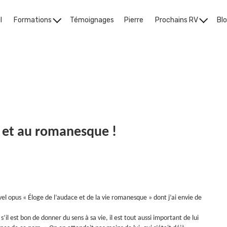
l
Formations
Témoignages
Pierre
Prochains RV
Bl
Le Blog
e et au romanesque !
uvel opus « Éloge de l’audace et de la vie romanesque » dont j’ai envie de
’il est bon de donner du sens à sa vie, il est tout aussi important de lui