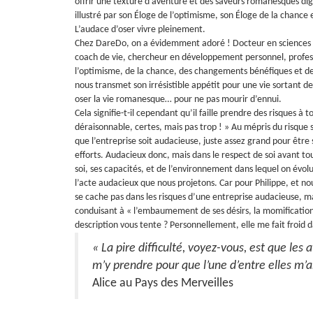
offrir une texture d’aventure et des saveurs romanesques dign
illustré par son Éloge de l’optimisme, son Éloge de la chance 
L’audace d’oser vivre pleinement.
Chez DareDo, on a évidemment adoré !
Docteur en sciences 
coach de vie, chercheur en développement personnel, professe
l’optimisme, de la chance, des changements bénéfiques et de l
nous transmet son irrésistible appétit pour une vie sortant de 
oser la vie romanesque… pour ne pas mourir d’ennui.
Cela signifie-t-il cependant qu’il faille prendre des risques à t
déraisonnable, certes, mais pas trop ! » Au mépris du risque se 
que l’entreprise soit audacieuse, juste assez grand pour être 
efforts. Audacieux donc, mais dans le respect de soi avant t
soi, ses capacités, et de l’environnement dans lequel on évol
l’acte audacieux que nous projetons.
Car pour Philippe, et n
se cache pas dans les risques d’une entreprise audacieuse, m
conduisant à « l’embaumement de ses désirs, la momification 
description vous tente ? Personnellement, elle me fait froid d
« La pire difficulté, voyez-vous, est que le
m’y prendre pour que l’une d’entre elles m’a
Alice au Pays des Merveilles