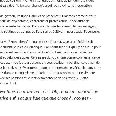
es de ce nom. » On en attendait pas moins de lui, qui s’était déjà
et sa vidéo “
le facteur chance
”, à voir ou revoir sans modération.
de gestion, Philippe Gabilliet se présente lui-même comme auteur,
ur de psychologie, conférencier professionnel, spécialiste de
a réussite heureuse. Dans son dernier livre aussi dense que léger, il
la routine, du connu, de l’ordinaire. Cultiver l’incertitude, l’aventure,
out va ? Non, bien sûr, nous précise l’auteur. Que la « décision soit
substitue le calcul du risque. Car il faut bien sûr qu’il y en ait un pour
séduisant mais pas si imposant qu’il soit en mesure de ruiner nos
out et celui des autres. Cela passe donc par une bonne connaissance de
ue, autant de facteurs essentiels pour évaluer la pertinence ou non de
ous le rejoignons évidemment dans cette pensée, le véritable danger ne
ais dans le conformisme et l’adaptation aux normes d’une vie nous
de ses passions et le lent détachement de ses rêves. » (Cette
ans le dos.)
s aventures ne m’arrivent pas. Oh, comment pourrais-je
rrive enfin et que j’aie quelque chose à raconter »