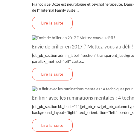
François Le Doze est neurologue et psychothérapeute. Dans c
de l'"Internal Family Syste...
Lire la suite
Envie de briller en 2017 ? Mettez-vous au défi !
[et_pb_section admin_label="section" transparent_backgrou
parallax_method="off" custo...
Lire la suite
En finir avec les ruminations mentales : 4 techn
[et_pb_section bb_built="1"][et_pb_row][et_pb_column typ
background_layout="light" text_orientation="left" border_s.
Lire la suite