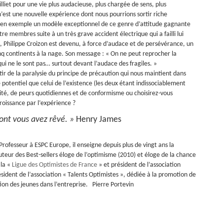
lliet pour une vie plus audacieuse, plus chargée de sens, plus
n’est une nouvelle expérience dont nous pourrions sortir riche
e en exemple un modèle exceptionnel de ce genre d’attitude gagnante
tre membres suite à un très grave accident électrique qui a failli lui
té, Philippe Croizon est devenu, à force d’audace et de persévérance, un
inq continents à la nage. Son message : « On ne peut reprocher la
ui ne le sont pas… surtout devant l’audace des fragiles. »
tir de la paralysie du principe de précaution qui nous maintient dans
potentiel que celui de l’existence (les deux étant indissociablement
urité, de peurs quotidiennes et de conformisme ou choisirez-vous
roissance par l’expérience ?
ont vous avez rêvé. »
Henry James
Professeur à ESPC Europe, il enseigne depuis plus de vingt ans la
auteur des Best-sellers éloge de l’optimisme (2010) et éloge de la chance
 la «
Ligue des Optimistes de France
» et président de l’association
résident de l’association « Talents Optimistes », dédiée à la promotion de
ion des jeunes dans l’entreprise.
Pierre Portevin