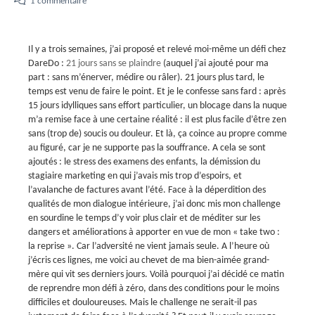
1 commentaire
Il y a trois semaines, j’ai proposé et relevé moi-même un défi chez
DareDo :
21 jours sans se plaindre
(auquel j’ai ajouté pour ma
part : sans m’énerver, médire ou râler). 21 jours plus tard, le
temps est venu de faire le point. Et je le confesse sans fard : après
15 jours idylliques sans effort particulier, un blocage dans la nuque
m’a remise face à une certaine réalité : il est plus facile d’être zen
sans (trop de) soucis ou douleur. Et là, ça coince au propre comme
au figuré, car je ne supporte pas la souffrance. A cela se sont
ajoutés : le stress des examens des enfants, la démission du
stagiaire marketing en qui j’avais mis trop d’espoirs, et
l’avalanche de factures avant l’été. Face à la déperdition des
qualités de mon dialogue intérieure, j’ai donc mis mon challenge
en sourdine le temps d’y voir plus clair et de méditer sur les
dangers et améliorations à apporter en vue de mon « take two :
la reprise ». Car l’adversité ne vient jamais seule. A l’heure où
j’écris ces lignes, me voici au chevet de ma bien-aimée grand-
mère qui vit ses derniers jours. Voilà pourquoi j’ai décidé ce matin
de reprendre mon défi à zéro, dans des conditions pour le moins
difficiles et douloureuses. Mais le challenge ne serait-il pas