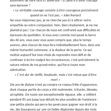
justement de faire face à l’adversité ? Et peut-il y avoir courage
sans épreuve ?
« Le véritable courage consiste à être courageux précisément
quand on ne l'est pas. »
Jules Renard
Ne vous méprenez pas, je ne cherche pas ici à attirer votre
empathie ou votre compassion. Non, bien résolument, je ne me
plaindrai pas ! Car chacun de nous est confronté aux difficultés et
épreuves du quotidien. Si vous avez comme moi passé la barre
des 40 ans, vous avez vous aussi compris que, plus le temps
avance, plus chacun de nous fera individuellement face, dans une
même humanité commune, à la douleur de la perte. Ce qui
motive aujourd’hui mon choix de reprendre mon défi et de
continuer à écrire malgré les circonstances, c’est précisément la
nature même de ma grand-mère, qui force toute mon
admiration.
« C’est dur de vieillir, bouboule, mais c’est mieux que d’être
mort »
Dix ans de dialyse n’ont pu rompre ce roseau frêle d’apparence,
dont chaque partie du corps a été malmenée, triturée, blessée,
atrophiée. De toute son exceptionnelle vigueur, elle a célébré
pendant 85 ans jusqu’aux détails les plus anodins de l’existence :
une petite plante qui perce les pavés pour gagner son droit à la
vie, des bourgeons sur une orchidée déplumée depuis des mois