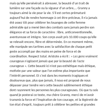
mais qu’elle persévérait à abreuver, la beauté d’un trait de
lumière sur une façade ou la vigueur d’un arbre,… Granny a
toujours aimé la vie pour la vie. S’il est certes prématuré
aujourd’hui de rendre hommage à cet être précieux, il n’a jamais
été assez tôt pour célébrer les louanges de cette femme
admirable qui a mené bien des combats sans jamais perdre son
élégance et sa force de caractère : libre, anticonventionnelle,
aventureuse et intègre. Son corps avait pris 10.000 coups qu’elle
se relevait encore, fière et déterminée. En ce moment même,
elle manipule ses tartines avec la satisfaction de chaque petit
geste accompli par des mains en peine de force et de
coordination. Respect total. Aristote a écrit :
« Les gens vraiment
courageux n’agissent jamais que par la beauté de l’acte
courageux ».
Cette beauté ici n’est pas esthétique mais éthique,
motivée par une valeur que l’on estime plus importante que
l’intérêt personnel. Et c’est dans les moments tragiques et
douloureux que, plus que jamais, il nous est proposé de nous
dépasser pour tendre vers cette beauté sublimement éthique
dont rayonnent les personnes les plus courageuses. Où que tu sois
quand je posterai ce texte, ma chère Granny, merci de m’avoir
transmis la force et l’inspiration de ton courage, et la légèreté de
ton état d’esprit, toujours prêt à célébrer les petites et grandes