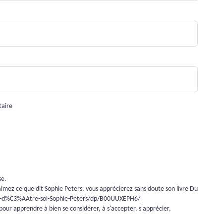
taire
se.
s aimez ce que dit Sophie Peters, vous apprécierez sans doute son livre Du
isir-d%C3%AAtre-soi-Sophie-Peters/dp/B00UUXEPH6/
pour apprendre à bien se considérer, à s'accepter, s'apprécier,