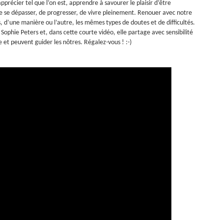
précier tel que l’on est, apprendre à savourer le plaisir d’être
 de se dépasser, de progresser, de vivre pleinement. Renouer avec notre
’une manière ou l’autre, les mêmes types de doutes et de difficultés.
Sophie Peters et, dans cette courte vidéo, elle partage avec sensibilité
 et peuvent guider les nôtres. Régalez-vous ! :-)