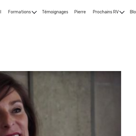
l
Formations
Témoignages
Pierre
Prochains RV
Bl
Le Blog