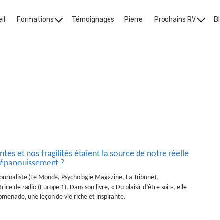
il
Formations
Témoignages
Pierre
Prochains RV
B
souci de soi
ntes et nos fragilités étaient la source de notre réelle
e épanouissement ?
journaliste (Le Monde, Psychologie Magazine, La Tribune),
ce de radio (Europe 1). Dans son livre, « Du plaisir d’être soi », elle
menade, une leçon de vie riche et inspirante.