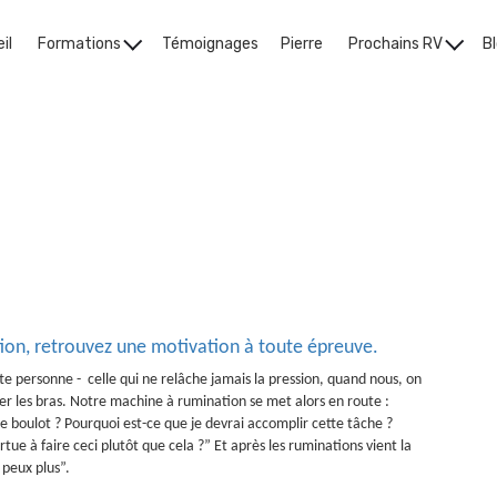
il
Formations
Témoignages
Pierre
Prochains RV
B
théorie
ion, retrouvez une motivation à toute épreuve.
te personne - celle qui ne relâche jamais la pression, quand nous, on
er les bras. Notre machine à rumination se met alors en route :
ce boulot ? Pourquoi est-ce que je devrai accomplir cette tâche ?
tue à faire ceci plutôt que cela ?” Et après les ruminations vient la
n peux plus”.