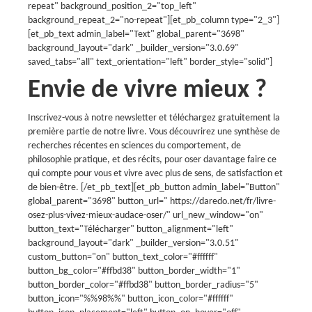
repeat" background_position_2="top_left"
background_repeat_2="no-repeat"][et_pb_column type="2_3"]
[et_pb_text admin_label="Text" global_parent="3698"
background_layout="dark" _builder_version="3.0.69"
saved_tabs="all" text_orientation="left" border_style="solid"]
Envie de vivre mieux ?
Inscrivez-vous à notre newsletter et téléchargez gratuitement la
première partie de notre livre. Vous découvrirez une synthèse de
recherches récentes en sciences du comportement, de
philosophie pratique, et des récits, pour oser davantage faire ce
qui compte pour vous et vivre avec plus de sens, de satisfaction et
de bien-être. [/et_pb_text][et_pb_button admin_label="Button"
global_parent="3698" button_url=" https://daredo.net/fr/livre-
osez-plus-vivez-mieux-audace-oser/" url_new_window="on"
button_text="Télécharger" button_alignment="left"
background_layout="dark" _builder_version="3.0.51"
custom_button="on" button_text_color="#ffffff"
button_bg_color="#ffbd38" button_border_width="1"
button_border_color="#ffbd38" button_border_radius="5"
button_icon="%%98%%" button_icon_color="#ffffff"