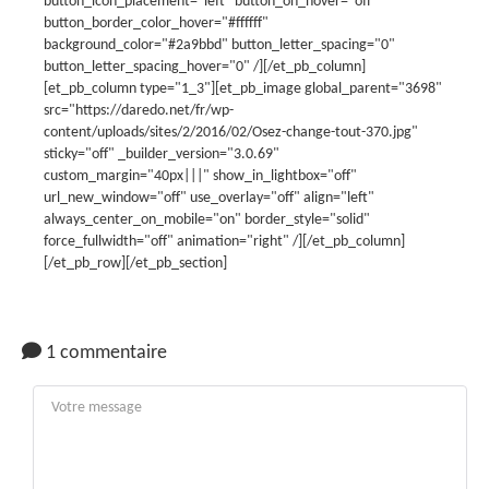
button_icon_placement="left" button_on_hover="off"
button_border_color_hover="#ffffff"
background_color="#2a9bbd" button_letter_spacing="0"
button_letter_spacing_hover="0" /][/et_pb_column]
[et_pb_column type="1_3"][et_pb_image global_parent="3698"
src="https://daredo.net/fr/wp-
content/uploads/sites/2/2016/02/Osez-change-tout-370.jpg"
sticky="off" _builder_version="3.0.69"
custom_margin="40px|||" show_in_lightbox="off"
url_new_window="off" use_overlay="off" align="left"
always_center_on_mobile="on" border_style="solid"
force_fullwidth="off" animation="right" /][/et_pb_column]
[/et_pb_row][/et_pb_section]
1 commentaire