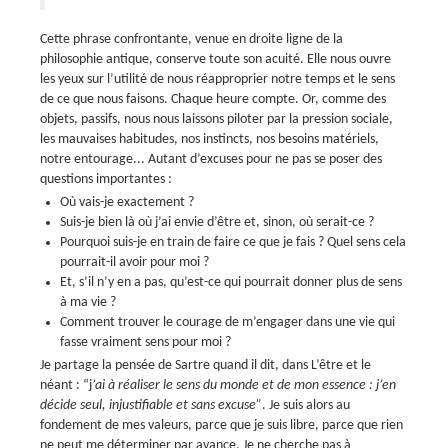
Cette phrase confrontante, venue en droite ligne de la
philosophie antique, conserve toute son acuité. Elle nous ouvre
les yeux sur l’utilité de nous réapproprier notre temps et le sens
de ce que nous faisons.
Chaque heure compte.
Or, comme des
objets, passifs, nous nous laissons piloter par la pression sociale,
les mauvaises habitudes, nos instincts, nos besoins matériels,
notre entourage... Autant d’excuses pour ne pas se poser des
questions importantes :
Où vais-je exactement ?
Suis-je bien là où j’ai envie d’être et, sinon, où serait-ce ?
Pourquoi suis-je en train de faire ce que je fais ? Quel sens cela
pourrait-il avoir pour moi ?
Et, s’il n’y en a pas, qu’est-ce qui pourrait donner plus de sens
à ma vie ?
Comment trouver le courage de m’engager dans une vie qui
fasse vraiment sens pour moi ?
Je partage la pensée de Sartre quand il dit,
dans L’être et le
néant : “j
’ai à réaliser le sens du monde et de mon essence : j’en
décide seul, injustifiable et sans excuse
”
. Je suis alors au
fondement de mes valeurs, parce que je suis libre, parce que rien
ne peut me déterminer par avance. Je ne cherche pas à