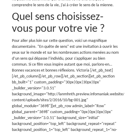
comprendre le sens de la vie, j’ai à créer le sens de la mienne.
Quel sens choisissez-
vous pour votre vie ?
Pour aller plus loin sur cette question, voici un magnifique
documentaire. “En quête de sens” est une invitation à ouvrir les
yeux sur le monde et sur les nombreuses actions menées au nom
d’un sens qui dépasse l’individu, pour s’appliquer au bien
commun.
Si ce film vous inspire autant que moi, parlons-en…
Bonnes vacances et bonnes réflexions.
Victoria
[/et_pb_text]
[/et_pb_column][/et_pb_row][/et_pb_section][et_pb_section
bb_built="1" custom_padding="30px|0px|30px|0px"
_builder_version="3.0.51"
background_image="http://lanmhnth.preview.infomaniak.website/fr/wp
content/uploads/sites/2/2016/10/bg-001.jpg"
global_module="3698"][et_pb_row admin_label="Row"
global_parent="3698" custom_padding="0px|0px|0px|0px"
_builder_version="3.0.51" background_size="initial"
background_position="top_left" background_repeat="repeat"
background_position_1="top_left" background_repeat_1="no-