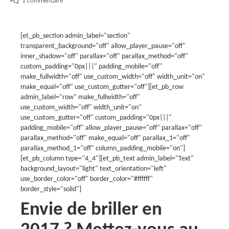
1 commentaire
[et_pb_section admin_label="section"
transparent_background="off" allow_player_pause="off"
inner_shadow="off" parallax="off" parallax_method="off"
custom_padding="0px|||" padding_mobile="off"
make_fullwidth="off" use_custom_width="off" width_unit="on"
make_equal="off" use_custom_gutter="off"][et_pb_row
admin_label="row" make_fullwidth="off"
use_custom_width="off" width_unit="on"
use_custom_gutter="off" custom_padding="0px|||"
padding_mobile="off" allow_player_pause="off" parallax="off"
parallax_method="off" make_equal="off" parallax_1="off"
parallax_method_1="off" column_padding_mobile="on"]
[et_pb_column type="4_4"][et_pb_text admin_label="Text"
background_layout="light" text_orientation="left"
use_border_color="off" border_color="#ffffff"
border_style="solid"]
Envie de briller en