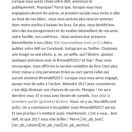
Lorsque vous aurez choisi votre défi, annoncez-le
publiquement. Pourquoi? Parce que, lorsque nous nous
engageons devant les autres, la pression sociale nous incite à aller
au bout de nos idées ; nous nous sentons plus tenu et sommes
donc moins enclins à baisser les bras. De plus, nous bénéficions
alors des encouragements et du soutien bienveillant de nos amis,
notre famille, nos confrères… Nous sentons leur présence
bienveillante à nos côtés. (
On vous explique tout ça ici
.) Alors,
publiez votre défi sur Facebook, Instagram ou Twitter. Choisissez
une image ou une photo, p. ex. un selfie, qui l’illustre, ajoutez
quelques précisions avec le #mondéfi2017 et hop ! Pour vous
encourager, nous offrirons la version complète du livre
Osez plus,
Vivez mieux
à cinq personnes tirées au sort parmi celles qui
auront annoncé #mondéfi2017. Lorsque vous vous serez engagé,
passez tout de suite à l’action. Attendre 2017 pour commencer,
c’est déjà diminuer vos chances de succès. Plongez ! On sera
derrière vous. Et si vous avez besoin de conseils,
lisez déjà la
première partie (gratuite) du livre
. Nous, on y va. Nos défis sont
prêts. On a commencé à les publier (voici #mondéfi2017 perso).
Et nos proches s’y mettent aussi. Maintenant, c’est à vous… Bon
défi, et que 2017 vous voie briller ! Pierre [/et_pb_text]
[/et_pb_column][/et_pb_row][/et_pb_section]