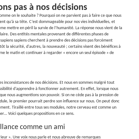
ns pas à nos décisions
comme on le souhaite ? Pourquoi on ne parvient pas à faire ce que nous
ent qu’à sa tête. C’est dommageable pour nos vies individuelles, et
me mettre en péril la survie de l’humanité. La réponse nous vient de la
laire. Des entités mentales provenant de différentes phases de
 sapiens sapiens cherchent à prendre des décisions pas forcément
 la sécurité, d'autres, la nouveauté ; certains visent des bénéfices à
me le matin et continuer à regarder « encore un seul épisode » de
s inconsistances de nos décisions. Et nous en sommes malgré tout
ssibilité d’apprendre à fonctionner autrement. En effet, lorsque nous
 que nous augmentions son pouvoir. Si on ne cède pas à la pression de
odule, le premier pourrait perdre son influence sur nous. On peut donc
lement. Tiraillé entre tous ses modules, notre cerveau est comme un
ser… Voici quelques propositions en ce sens.
eillance comme un ami
érieur ». Une voix nous parle et nous abreuve de remarques