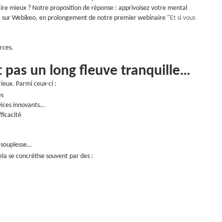
faire mieux ? Notre proposition de réponse : apprivoisez votre mental
née sur Webikeo, en prolongement de notre premier webinaire "
Et si vous
urces.
t pas un long fleuve tranquille…
rieux. Parmi ceux-ci :
es
vices innovants…
ficacité
t souplesse…
cela se concrétise souvent par des :