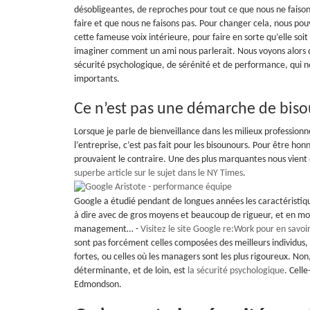
désobligeantes, de reproches pour tout ce que nous ne faison
faire et que nous ne faisons pas. Pour changer cela, nous p
cette fameuse voix intérieure, pour faire en sorte qu’elle so
imaginer comment un ami nous parlerait. Nous voyons alors 
sécurité psychologique, de sérénité et de performance, qui no
importants.
Ce n’est pas une démarche de biso
Lorsque je parle de bienveillance dans les milieux professionn
l’entreprise, c’est pas fait pour les bisounours. Pour être hon
prouvaient le contraire. Une des plus marquantes nous vient 
superbe article sur le sujet dans le NY Times
.
Google a étudié pendant de longues années les caractéristiques
à dire avec de gros moyens et beaucoup de rigueur, et en mode
management… -
Visitez le site Google re:Work pour en savoir
sont pas forcément celles composées des meilleurs individus, o
fortes, ou celles où les managers sont les plus rigoureux. No
déterminante, et de loin, est
la sécurité psychologique
. Cell
Edmondson.