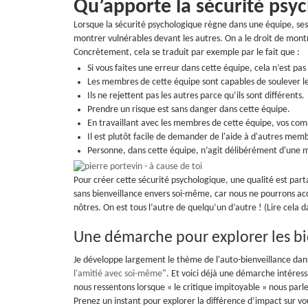
Qu’apporte la sécurité psy
Lorsque la sécurité psychologique règne dans une équipe, se
montrer vulnérables devant les autres. On a le droit de mon
Concrètement, cela se traduit par exemple par le fait que :
Si vous faites une erreur dans cette équipe, cela n’est pa
Les membres de cette équipe sont capables de soulever les
Ils ne rejettent pas les autres parce qu’ils sont différents.
Prendre un risque est sans danger dans cette équipe.
En travaillant avec les membres de cette équipe, vos comp
Il est plutôt facile de demander de l'aide à d'autres mem
Personne, dans cette équipe, n’agit délibérément d'une ma
Pour créer cette sécurité psychologique, une qualité est parta
sans bienveillance envers soi-même, car nous ne pourrons acc
nôtres. On est tous l’autre de quelqu’un d’autre ! (Lire cela 
Une démarche pour explorer les bie
Je développe largement le thème de l'auto-bienveillance dans
l'amitié avec soi-même
". Et voici déjà une démarche intéress
nous ressentons lorsque « le critique impitoyable » nous parle
Prenez un instant pour explorer la différence d’impact sur v