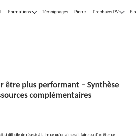
l
Formations
Témoignages
Pierre
Prochains RV
Bl
Le Blog
r être plus performant – Synthèse
essources complémentaires
it si difficile de réussir à faire ce qu’on aimerait faire ou d’arrêter ce