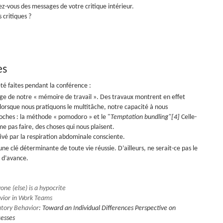
ez-vous des messages de votre critique intérieur.
critiques ?
es
té faites pendant la conférence :
rge de notre « mémoire de travail ». Des travaux montrent en effet
lorsque nous pratiquons le multitâche, notre capacité à nous
roches : la méthode « pomodoro » et le "
Temptation bundling"
[4]
Celle-
ime pas faire, des choses qui nous plaisent.
ivé par la respiration abdominale consciente.
une clé déterminante de toute vie réussie. D’ailleurs, ne serait-ce pas le
i d’avance.
ne (else) is a hypocrite
avior in Work Teams
tory Behavior
: Toward an Individual Differences Perspective on
cesses