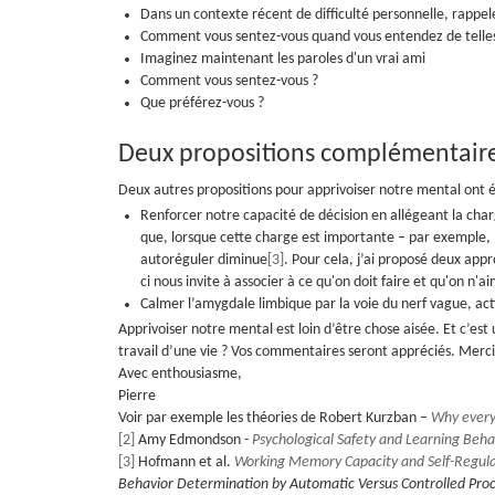
Dans un contexte récent de difficulté personnelle, rappel
Comment vous sentez-vous quand vous entendez de telles 
Imaginez maintenant les paroles d'un vrai ami
Comment vous sentez-vous ?
Que préférez-vous ?
Deux propositions complémentair
Deux autres propositions pour apprivoiser notre mental ont é
Renforcer notre capacité de décision en allégeant la cha
que, lorsque cette charge est importante – par exemple, 
autoréguler diminue
[3]
. Pour cela, j’ai proposé deux app
ci nous invite à associer à ce qu'on doit faire et qu'on n'a
Calmer l’amygdale limbique par la voie du nerf vague, act
Apprivoiser notre mental est loin d’être chose aisée. Et c’est 
travail d’une vie ? Vos commentaires seront appréciés. Merc
Avec enthousiasme,
Pierre
Voir par exemple les théories de Robert Kurzban –
Why everyo
[2]
Amy Edmondson -
Psychological Safety and Learning Beh
[3]
Hofmann et al.
Working Memory Capacity and Self-Regula
Behavior Determination by Automatic Versus Controlled Pro